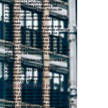
Permanencia Definitiva (emitido por el
Departamento de Extranjería del
Ministerio del Interior o por Policía de
Investigaciones de Chile).
Acreditar una cuenta de ahorro para la
vivienda con una antigüedad mínima de
12 meses.
Acreditar que el ahorro exigido esté
depositado en la cuenta para la vivienda,
al último día del mes anterior a la
postulación. A partir de esa fecha no
deberá efectuar giros en la cuenta.
Estar inscrito en el Registro Social de
Hogares (RSH) y no superar el tramo de
calificación socioeconómica que exige la
alternativa de subsidio a la que desea
postular.
En caso de postular colectivamente el
grupo debe:
Tener un mínimo de 10 integrantes.
Postular a través de una Entidad
Patrocinante.
Contar con un proyecto habitacional
aprobado por el Serviu.
Paso a paso para postular:
Abra una cuenta de ahorro para la
vivienda y deposite en ella su ahorro. La
cuenta debe tener como mínimo 12
meses de antigüedad al momento de
postular (la antigüedad se considera
desde primer día hábil del mes siguiente