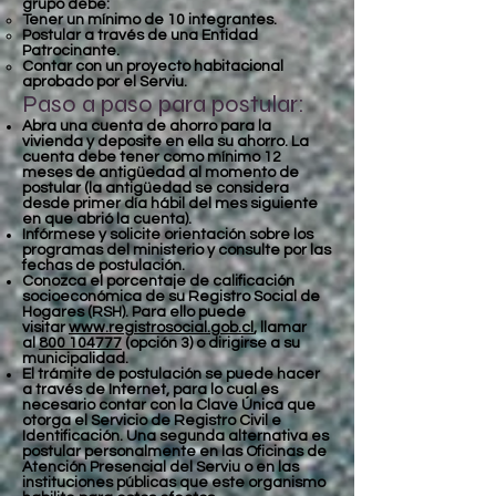
grupo debe:
Tener un mínimo de 10 integrantes.
Postular a través de una Entidad
Patrocinante.
Contar con un proyecto habitacional
aprobado por el Serviu.
Paso a paso para postular:
Abra una cuenta de ahorro para la
vivienda y deposite en ella su ahorro. La
cuenta debe tener como mínimo 12
meses de antigüedad al momento de
postular (la antigüedad se considera
desde primer día hábil del mes siguiente
en que abrió la cuenta).
Infórmese y solicite orientación sobre los
programas del ministerio y consulte por las
fechas de postulación.
Conozca el porcentaje de calificación
socioeconómica de su Registro Social de
Hogares (RSH). Para ello puede
visitar
www.registrosocial.gob.cl
,
llamar
al
800 104777
(opción 3) o dirigirse a su
municipalidad.
El trámite de postulación se puede hacer
a través de Internet, para lo cual es
necesario contar con la Clave Única que
otorga el Servicio de Registro Civil e
Identificación. Una segunda alternativa es
postular personalmente en las Oficinas de
Atención Presencial del Serviu o en las
instituciones públicas que este organismo