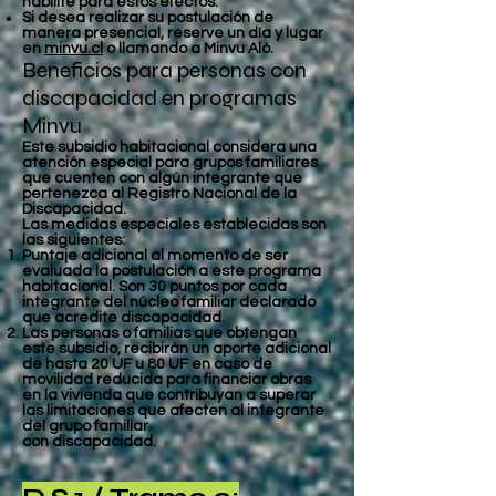
habilite para estos efectos.
Si desea realizar su postulación de
manera presencial, reserve un día y lugar
en
minvu.cl
o llamando a Minvu Aló.
Beneficios para personas con
discapacidad en programas
Minvu
Este subsidio habitacional considera una
atención especial para grupos familiares
que cuenten con algún integrante que
pertenezca al Registro Nacional de la
Discapacidad.
Las medidas especiales establecidas son
las siguientes:
Puntaje adicional al momento de ser
evaluada la postulación a este programa
habitacional. Son 30 puntos por cada
integrante del núcleo familiar declarado
que acredite discapacidad.
Las personas o familias que obtengan
este subsidio, recibirán un aporte adicional
de hasta 20 UF u 80 UF en caso de
movilidad reducida para financiar obras
en la vivienda que contribuyan a superar
las limitaciones que afecten al integrante
del grupo familiar
con discapacidad.