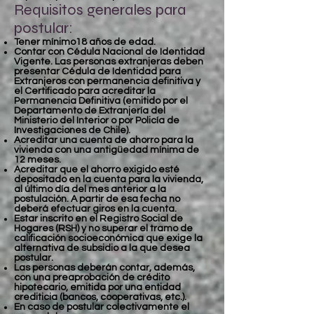
Requisitos generales para
postular:
Tener mínimo18 años de edad.
Contar con Cédula Nacional de Identidad
Vigente. Las personas extranjeras deben
presentar Cédula de Identidad para
Extranjeros con permanencia definitiva y
el Certificado para acreditar la
Permanencia Definitiva (emitido por el
Departamento de Extranjería del
Ministerio del Interior o por Policía de
Investigaciones de Chile).
Acreditar una cuenta de ahorro para la
vivienda con una antigüedad mínima de
12 meses.
Acreditar que el ahorro exigido esté
depositado en la cuenta para la vivienda,
al último día del mes anterior a la
postulación. A partir de esa fecha no
deberá efectuar giros en la cuenta.
Estar inscrito en el Registro Social de
Hogares (RSH) y no superar el tramo de
calificación socioeconómica que exige la
alternativa de subsidio a la que desea
postular.
Las personas deberán contar, además,
con una preaprobación de crédito
hipotecario, emitida por una entidad
crediticia (bancos, cooperativas, etc.).
En caso de postular colectivamente el