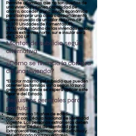
Permite a familias que no son dueñas de
una vivienda y tienen capacidad de
ahorro, acceder a una ayuda económica
para comprar una casa o departamento
nuevo o usado de un valor máximo de
*1.100 Unidades de Fomento (UF).
(*) * El valor máximo de las viviendas en las
zonas extremas norte, sur e insular será
de 1.200 UF.
Montos de subsidio según
alternativa
¿Cómo se financia la compra
de una vivienda?
*El valor máximo del subsidio que pueden
obtener las familias varía según la zona
geográfica donde se espera aplicar este
aporte del Estado.
Requisitos generales para
postular:
Tener mínimo 18 años de edad.
Contar con Cédula Nacional de Identidad
Vigente. Las personas extranjeras deben
presentar Cédula de Identidad para
Extranjeros con permanencia definitiva y
el Certificado para acreditar la