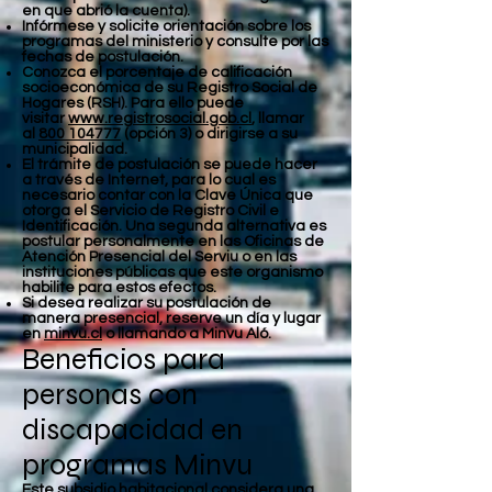
en que abrió la cuenta).
Infórmese y solicite orientación sobre los
programas del ministerio y consulte por las
fechas de postulación.
Conozca el porcentaje de calificación
socioeconómica de su Registro Social de
Hogares (RSH). Para ello puede
visitar
www.registrosocial.gob.cl
, llamar
al
800 104777
(opción 3) o dirigirse a su
municipalidad.
El trámite de postulación se puede hacer
a través de Internet, para lo cual es
necesario contar con la Clave Única que
otorga el Servicio de Registro Civil e
Identificación. Una segunda alternativa es
postular personalmente en las Oficinas de
Atención Presencial del Serviu o en las
instituciones públicas que este organismo
habilite para estos efectos.
Si desea realizar su postulación de
manera presencial, reserve un día y lugar
en
minvu.cl
o llamando a Minvu Aló.
Beneficios para
personas con
discapacidad en
programas Minvu
Este subsidio habitacional considera una