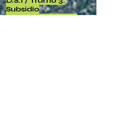
D.S.1 / Tramo 3:
Subsidio
habitacional para
comprar una
vivienda de hasta
*2.200 UF
¿En qué consiste el
Programa?
Permite a familias que no son dueñas de
una vivienda y tienen capacidad de
ahorro, acceder a una ayuda económica
para comprar una casa o departamento
nuevo o usado de un valor máximo de
*2.200 Unidades de Fomento (UF).
(*) El valor máximo de las viviendas en las
zonas extremas norte, sur e insular será
de 2.600 UF.
Montos de subsidio según
alternativa
¿Cómo se financia la compra
de una vivienda?